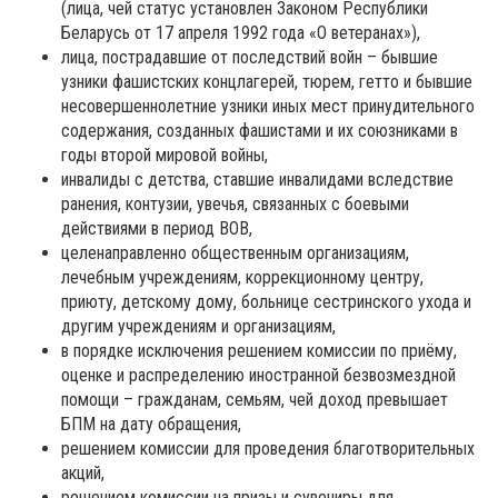
(лица, чей статус установлен Законом Республики
Беларусь от 17 апреля 1992 года «О ветеранах»),
лица, пострадавшие от последствий войн – бывшие
узники фашистских концлагерей, тюрем, гетто и бывшие
несовершеннолетние узники иных мест принудительного
содержания, созданных фашистами и их союзниками в
годы второй мировой войны,
инвалиды с детства, ставшие инвалидами вследствие
ранения, контузии, увечья, связанных с боевыми
действиями в период ВОВ,
целенаправленно общественным организациям,
лечебным учреждениям, коррекционному центру,
приюту, детскому дому, больнице сестринского ухода и
другим учреждениям и организациям,
в порядке исключения решением комиссии по приёму,
оценке и распределению иностранной безвозмездной
помощи – гражданам, семьям, чей доход превышает
БПМ на дату обращения,
решением комиссии для проведения благотворительных
акций,
решением комиссии на призы и сувениры для