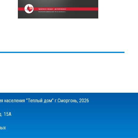
я населения "Теплый дом" г.Сморгонь, 2026
д. 15А
ных