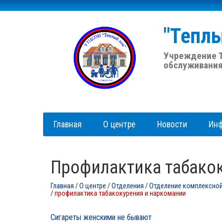
"Тепл
Учреждение Т
обслуживания
Главная
О центре
Новости
Ин
профилактика табако
Главная
/
О центре
/
Отделения
/
Отделение комплексной
/
профилактика табакокурения и наркомании
Сигареты женскими не бывают